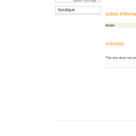
ajouter cette page ->
boutique
autres Informa
durée
scénario
This text does not ye