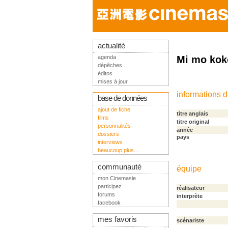
actualité
agenda
Mi mo kok
dépêches
éditos
mises à jour
informations 
base de données
ajout de fiche
titre anglais
films
titre original
personnalités
année
dossiers
pays
interviews
beaucoup plus...
communauté
équipe
mon Cinemasie
participez
réalisateur
forums
interprète
facebook
mes favoris
scénariste