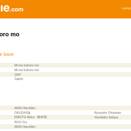
conne
oro mo
de base
Mi mo kokoro mo
Mi mo kokoro mo
1997
Japon
ARAI Haruhiko
OKUDA Eiji
Ryosuke Okamoto
EMOTO Akira - 柄本明
Yoshihiko Sekiya
RIJU Go
ARAI Haruhiko