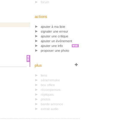
forum
actions
ajouter à ma liste
signaler une erreur
ajouter une critique
ajouter un événement
ajouter une info
proposer une photo
plus
liens
série/remake
box office
récompenses
répliques
photos
bande annonce
extrait audio