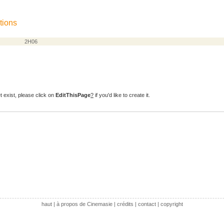
tions
2H06
t exist, please click on
EditThisPage
?
if you'd like to create it.
haut
|
à propos de Cinemasie
|
crédits
|
contact
|
copyright