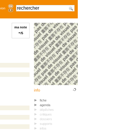
xion
ma note
-
/5
info
fiche
agenda
dépêches
critiques
dossiers
supports
infos