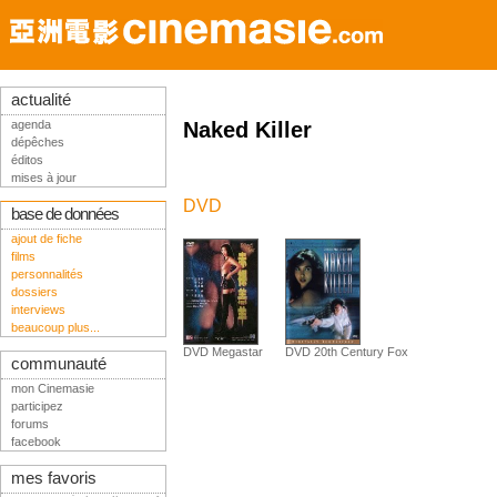
actualité
agenda
Naked Killer
dépêches
éditos
mises à jour
DVD
base de données
ajout de fiche
films
personnalités
dossiers
interviews
beaucoup plus...
DVD Megastar
DVD 20th Century Fox
communauté
mon Cinemasie
participez
forums
facebook
mes favoris