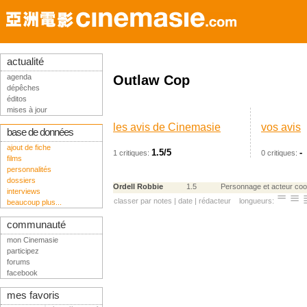
actualité
agenda
Outlaw Cop
dépêches
éditos
mises à jour
les avis de Cinemasie
vos avis
base de données
ajout de fiche
1.5/5
-
1 critiques:
0 critiques:
films
personnalités
dossiers
Ordell Robbie
1.5
Personnage et acteur cooli
interviews
classer par
notes
|
date
|
rédacteur
longueurs:
beaucoup plus...
communauté
mon Cinemasie
participez
forums
facebook
mes favoris