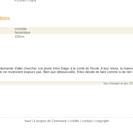
FUJINO Chiya
tions
comédie
fantastique
100mn
demande d’aller chercher son jeune frère Daigo à la sortie de l’école. A leur retour, la maison
ts ne reviennent toujours pas. Bien que déboussolée, Eriko décide de faire comme si de rien n
last changed on jeu. 22
haut
|
à propos de Cinemasie
|
crédits
|
contact
|
copyright