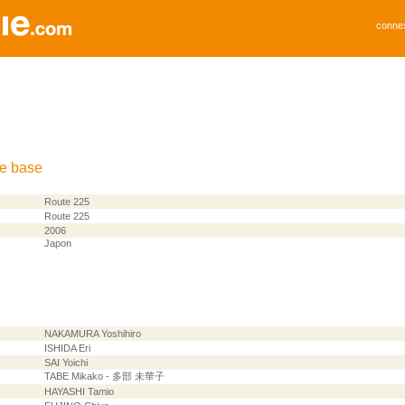
conne
de base
Route 225
Route 225
2006
Japon
NAKAMURA Yoshihiro
ISHIDA Eri
SAI Yoichi
TABE Mikako - 多部 未華子
HAYASHI Tamio