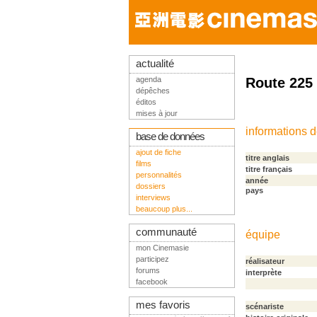
actualité
agenda
Route 225
dépêches
éditos
mises à jour
informations 
base de données
ajout de fiche
titre anglais
films
titre français
personnalités
année
dossiers
pays
interviews
beaucoup plus...
communauté
équipe
mon Cinemasie
participez
réalisateur
forums
interprète
facebook
mes favoris
scénariste