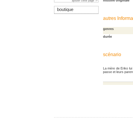
histoire originale
ajouter cette page ->
boutique
autres Informa
genres
durée
scénario
La mère de Eriko lui 
passe et leurs paren