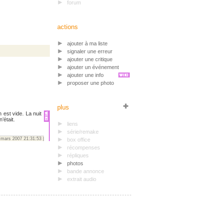
forum
actions
ajouter à ma liste
signaler une erreur
ajouter une critique
ajouter un événement
ajouter une info
proposer une photo
plus
 est vide. La nuit
’était.
liens
série/remake
 mars 2007 21:31:53 |
box office
récompenses
répliques
photos
bande annonce
extrait audio