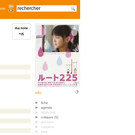
xion
ma note
-
/5
info
fiche
agenda
dépêches
critiques (5)
dossiers
supports
infos