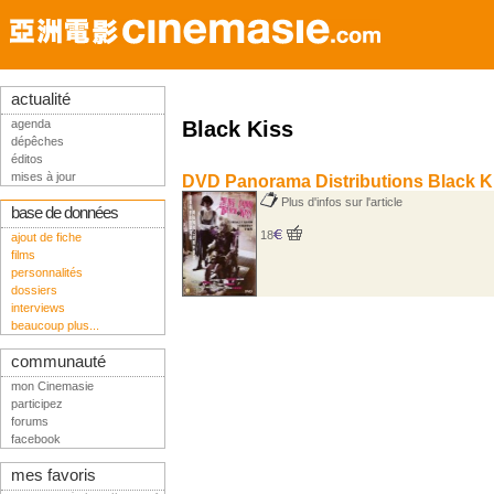
actualité
agenda
Black Kiss
dépêches
éditos
mises à jour
DVD Panorama Distributions Black K
Plus d'infos sur l'article
base de données
18
ajout de fiche
films
personnalités
dossiers
interviews
beaucoup plus...
communauté
mon Cinemasie
participez
forums
facebook
mes favoris