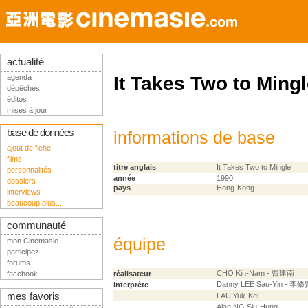
actualité
agenda
It Takes Two to Ming
dépêches
éditos
mises à jour
base de données
informations de base
ajout de fiche
films
titre anglais
It Takes Two to Mingle
personnalités
année
1990
dossiers
pays
Hong-Kong
interviews
beaucoup plus...
communauté
équipe
mon Cinemasie
participez
forums
CHO Kin-Nam - 曹建南
facebook
réalisateur
Danny LEE Sau-Yin - 李修
interprète
mes favoris
LAU Yuk-Kei
Alan NG Siu-Hung