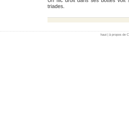
Un flic droit dans ses bottes voit 
triades.
haut
|
à propos de C