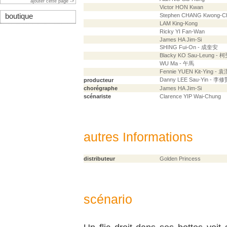
ajouter cette page ->
Victor HON Kwan
boutique
Stephen CHANG Kwong-Ch
LAM King-Kong
Ricky YI Fan-Wan
James HA Jim-Si
SHING Fui-On - 成奎安
Blacky KO Sau-Leung - 
WU Ma - 午馬
Fennie YUEN Kit-Ying - 
Danny LEE Sau-Yin - 李修
producteur
chorégraphe
James HA Jim-Si
scénariste
Clarence YIP Wai-Chung
autres Informations
distributeur
Golden Princess
scénario