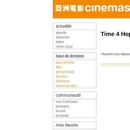
actualité
agenda
Time 4 Ho
dépêches
éditos
mises à jour
I found it very interes
base de données
ajout de fiche
films
personnalités
dossiers
interviews
beaucoup plus...
communauté
mon Cinemasie
participez
forums
facebook
mes favoris