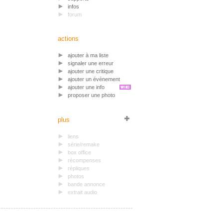
infos
forum
actions
ajouter à ma liste
signaler une erreur
ajouter une critique
ajouter un événement
ajouter une info
proposer une photo
plus
liens
série/remake
box office
récompenses
répliques
photos
bande annonce
extrait audio