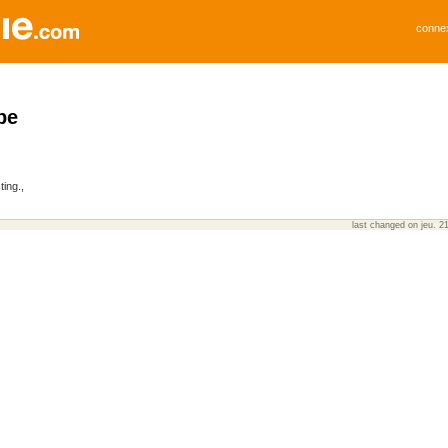
conne
pe
ting.,
last changed on jeu. 2