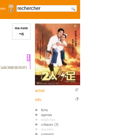
xion
ma note
-
/5
1 août 2008 06:33:07 |
achat
info
fiche
agenda
dépêches
critiques (3)
dossiers
supports