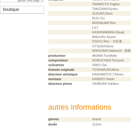
ajouter cette page ->
TANIMOTO Hajime
boutique
TAKIZAWA Ryoko
SUGATA Shun
RIJU Go
MURAKAMI Ren
LILY
KASHIWABARA Shuuji
IMAJUKU Asami
OSUGI Ren - 大杉漣
OTSUKA Nene
NISHIJIMA Hidetoshi - 
producteur
AKAMA Toshihide
compositeur
NOBUCHIKA Teruyuki
scénariste
SAKO Dai
histoire originale
YOSHIMURA Akira
directeur artistique
HASHIMOTO Chiharu
monteur
KANEKO Naoki
directeur photo
OKIMURA Yukihiro
autres Informations
genres
drame
durée
112mn