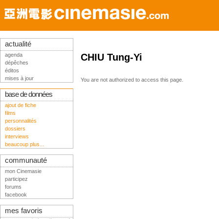
actualité
agenda
CHIU Tung-Yi
dépêches
éditos
mises à jour
You are not authorized to access this page.
base de données
ajout de fiche
films
personnalités
dossiers
interviews
beaucoup plus...
communauté
mon Cinemasie
participez
forums
facebook
mes favoris