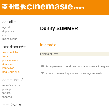
actualité
agenda
Donny SUMMER
dépêches
éditos
mises à jour
interprète
base de données
ajout de fiche
Enigma of Love
films
personnalités
dossiers
récompense un travail que nous avons trouvé de grand
interviews
beaucoup plus...
dénonce un travail que nous avons jugé mauvais.
communauté
mon Cinemasie
participez
forums
facebook
mes favoris