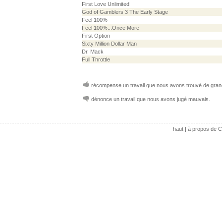
First Love Unlimited
God of Gamblers 3 The Early Stage
Feel 100%
Feel 100%...Once More
First Option
Sixty Million Dollar Man
Dr. Mack
Full Throttle
récompense un travail que nous avons trouvé de grand
dénonce un travail que nous avons jugé mauvais.
haut
|
à propos de C