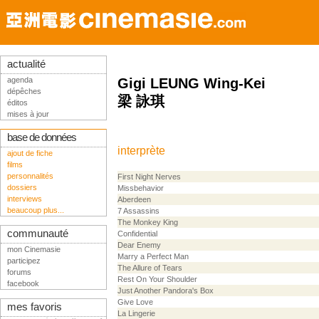
actualité
agenda
Gigi LEUNG Wing-Kei
dépêches
梁 詠琪
éditos
mises à jour
base de données
interprète
ajout de fiche
films
personnalités
First Night Nerves
dossiers
Missbehavior
interviews
Aberdeen
beaucoup plus...
7 Assassins
The Monkey King
communauté
Confidential
Dear Enemy
mon Cinemasie
Marry a Perfect Man
participez
The Allure of Tears
forums
Rest On Your Shoulder
facebook
Just Another Pandora's Box
Give Love
mes favoris
La Lingerie