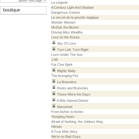
ajouter cette page ->
La Lingerie
A Century Light And Shadow
boutique
Dangerous Games
Le secret de la gourde magique
Wonder Women
McDull, the Alumni
Driving Miss Wealthy
Love on the Rocks
Sky Of Love
Turn Left, Turn Right
Love Under The Sun
1:99
Fat Choi Spirit
Mighty Baby
The Avenging Fist
La Brassiere
Roots and Branches
Those Were the Days
A War Named Desire
Marooned
From Ashes to Ashes
Tempting Heart
Afraid of Nothing, the Jobless King
Hitman
A True Mob Story
We're no Bad Guys