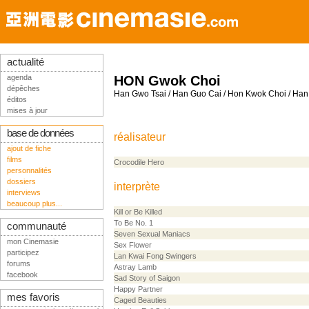
actualité
agenda
HON Gwok Choi
dépêches
Han Gwo Tsai / Han Guo Cai / Hon Kwok Choi / Han
éditos
mises à jour
base de données
réalisateur
ajout de fiche
films
Crocodile Hero
personnalités
dossiers
interprète
interviews
beaucoup plus...
Kill or Be Killed
To Be No. 1
communauté
Seven Sexual Maniacs
mon Cinemasie
Sex Flower
participez
Lan Kwai Fong Swingers
forums
Astray Lamb
facebook
Sad Story of Saigon
Happy Partner
mes favoris
Caged Beauties