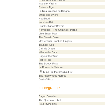
Island of Virgins
Chinese Tiger
La Résurrection du Dragon
Strike and Sword
Hot Blood
Ironside 426
Crack Shadow Boxers
Homicides - The Criminals, Part 2
Little Super Man
The Shaolin Boxer
Master with Cracked Fingers
Thunder Kick
Call Me Dragon
Killer in the Dark
Rage of the Wind
Fist to Fist
The Bloody Fists
La Fureur de Vaincre
Kung Fu, the Invisible Fist
The Anonymous Heroes
Duel of Fists
chorégraphe
Caged Beauties
The Queen of Tibet
Four Invincibles