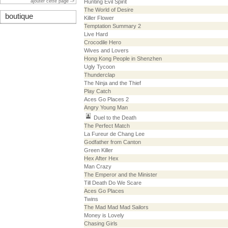
ajouter cette page ->
Hunting Evil Spirit
The World of Desire
boutique
Killer Flower
Temptation Summary 2
Live Hard
Crocodile Hero
Wives and Lovers
Hong Kong People in Shenzhen
Ugly Tycoon
Thunderclap
The Ninja and the Thief
Play Catch
Aces Go Places 2
Angry Young Man
Duel to the Death
The Perfect Match
La Fureur de Chang Lee
Godfather from Canton
Green Killer
Hex After Hex
Man Crazy
The Emperor and the Minister
Till Death Do We Scare
Aces Go Places
Twins
The Mad Mad Mad Sailors
Money is Lovely
Chasing Girls