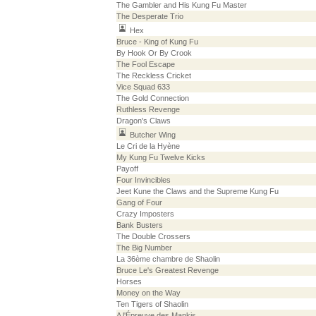
The Gambler and His Kung Fu Master
The Desperate Trio
Hex
Bruce - King of Kung Fu
By Hook Or By Crook
The Fool Escape
The Reckless Cricket
Vice Squad 633
The Gold Connection
Ruthless Revenge
Dragon's Claws
Butcher Wing
Le Cri de la Hyène
My Kung Fu Twelve Kicks
Payoff
Four Invincibles
Jeet Kune the Claws and the Supreme Kung Fu
Gang of Four
Crazy Imposters
Bank Busters
The Double Crossers
The Big Number
La 36ème chambre de Shaolin
Bruce Le's Greatest Revenge
Horses
Money on the Way
Ten Tigers of Shaolin
A l'Épreuve des Mankis