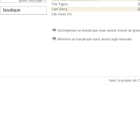
ajouter cette page ->
The Tigers
I am Sorry
boutique
Life Goes On
récompense un travail que nous avons trouvé de grand
dénonce un travail que nous avons jugé mauvais.
haut
|
à propos de C