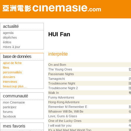
actualité
agenda
HUI Fan
dépêches
éditos
mises à jour
interprète
base de données
ajout de fiche
On and Bom
films
The Young Ones
personnalités
Passionate Nights
dossiers
Tamagotchi
interviews
Troublesome Night
beaucoup plus...
Troublesome Night 2
Walk In
communauté
Funny Adventures
Hong-Kong Adventure
mon Cinemasie
Remember M Remember E
participez
Whatever Will Be, Will Be
forums
Love, Guns & Glass
facebook
One of the Lucky Ones
mes favoris
I will wait for you
It's a Mad Mad Mad World Too