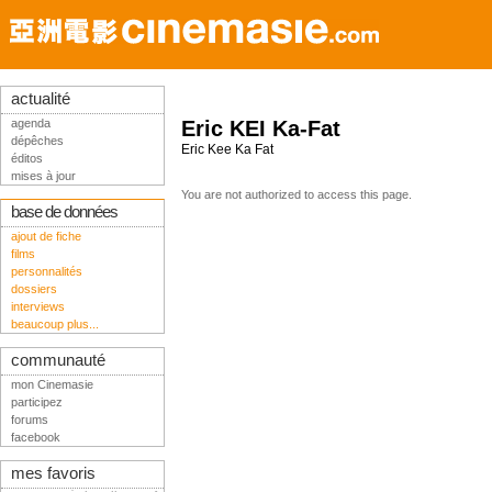
actualité
agenda
Eric KEI Ka-Fat
dépêches
Eric Kee Ka Fat
éditos
mises à jour
You are not authorized to access this page.
base de données
ajout de fiche
films
personnalités
dossiers
interviews
beaucoup plus...
communauté
mon Cinemasie
participez
forums
facebook
mes favoris