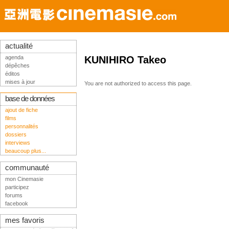
actualité
agenda
KUNIHIRO Takeo
dépêches
éditos
mises à jour
You are not authorized to access this page.
base de données
ajout de fiche
films
personnalités
dossiers
interviews
beaucoup plus...
communauté
mon Cinemasie
participez
forums
facebook
mes favoris