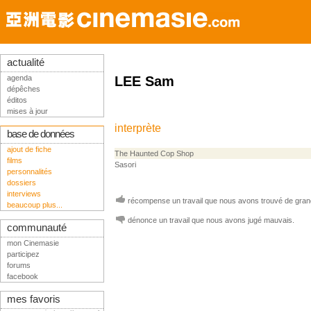
actualité
agenda
LEE Sam
dépêches
éditos
mises à jour
interprète
base de données
ajout de fiche
The Haunted Cop Shop
films
Sasori
personnalités
dossiers
interviews
récompense un travail que nous avons trouvé de grand
beaucoup plus...
dénonce un travail que nous avons jugé mauvais.
communauté
mon Cinemasie
participez
forums
facebook
mes favoris