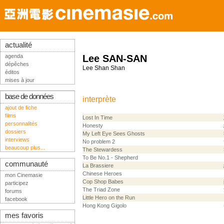
actualité
agenda
Lee SAN-SAN
dépêches
Lee Shan Shan
éditos
mises à jour
base de données
interprète
ajout de fiche
films
Lost In Time
personnalités
Honesty
dossiers
My Left Eye Sees Ghosts
interviews
No problem 2
beaucoup plus...
The Stewardess
To Be No.1 - Shepherd
communauté
La Brassiere
Chinese Heroes
mon Cinemasie
Cop Shop Babes
participez
The Triad Zone
forums
Little Hero on the Run
facebook
Hong Kong Gigolo
mes favoris