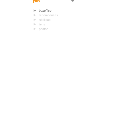
plus
boxoffice
récompenses
répliques
liens
photos