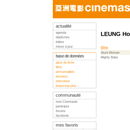
actualité
agenda
LEUNG Hoi
dépêches
éditos
mises à jour
titre
Stunt Woman
base de données
Mighty Baby
ajout de fiche
films
personnalités
dossiers
interviews
beaucoup plus...
communauté
mon Cinemasie
participez
forums
facebook
mes favoris