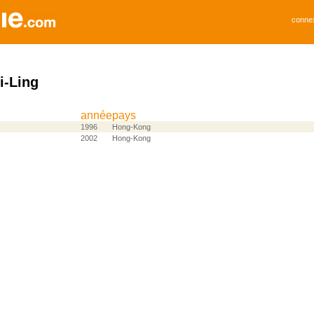
conne
-Ling
année
pays
1996
Hong-Kong
2002
Hong-Kong