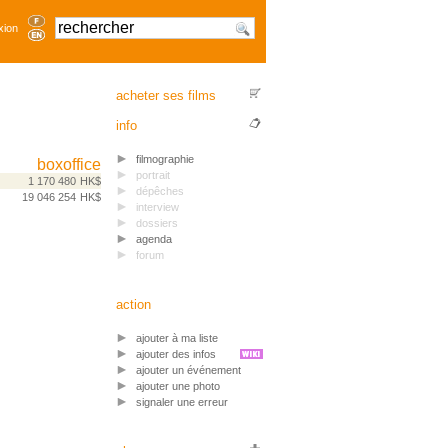
xion
acheter ses films
info
filmographie
boxoffice
portrait
1 170 480
HK$
dépêches
19 046 254
HK$
interview
dossiers
agenda
forum
action
ajouter à ma liste
ajouter des infos
ajouter un événement
ajouter une photo
signaler une erreur