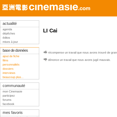
actualité
agenda
LI Cai
dépêches
éditos
mises à jour
base de données
récompense un travail que nous avons trouvé de grand
ajout de fiche
dénonce un travail que nous avons jugé mauvais.
films
personnalités
dossiers
interviews
beaucoup plus...
communauté
mon Cinemasie
participez
forums
facebook
mes favoris