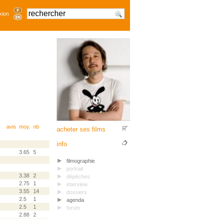
xion
avis
moy.
nb
acheter ses films
info
3.65
5
filmographie
portrait
3.38
2
dépêches
2.75
1
interview
3.55
14
dossiers
2.5
1
agenda
2.5
1
forum
2.88
2