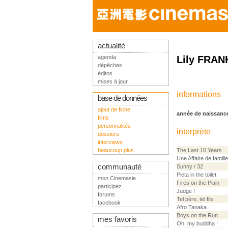
actualité
agenda
Lily FRAN
dépêches
éditos
mises à jour
informations
base de données
ajout de fiche
année de naissanc
films
personnalités
interprète
dossiers
interviews
beaucoup plus...
The Last 10 Years
Une Affaire de famille
communauté
Sunny / 32
Pieta in the toilet
mon Cinemasie
Fires on the Plain
participez
Judge !
forums
Tel père, tel fils
facebook
Afro Tanaka
Boys on the Run
mes favoris
Oh, my buddha !