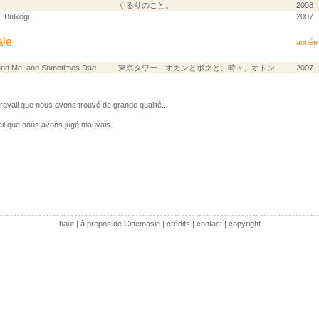
ぐるりのこと。
2008
 Bulkogi
2007
ale
année
and Me, and Sometimes Dad
東京タワー オカンとボクと、時々、オトン
2007
avail que nous avons trouvé de grande qualité..
il que nous avons jugé mauvais.
haut
|
à propos de Cinemasie
|
crédits
|
contact
|
copyright