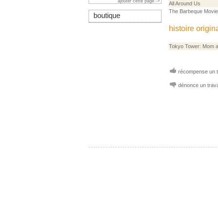
ajouter cette page ->
All Around Us
The Barbeque Movie:
boutique
histoire origin
Tokyo Tower: Mom 
récompense un tr
dénonce un trava