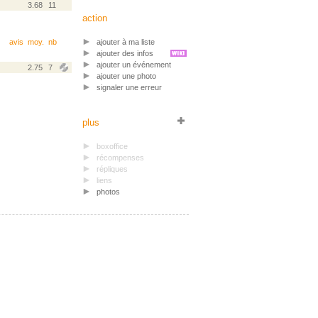
3.68
11
action
avis
moy.
nb
ajouter à ma liste
ajouter des infos
ajouter un événement
2.75
7
ajouter une photo
signaler une erreur
plus
boxoffice
récompenses
répliques
liens
photos