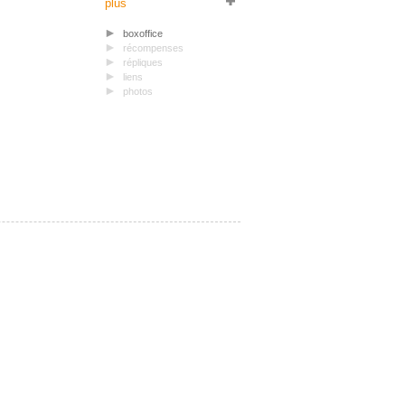
plus
boxoffice
récompenses
répliques
liens
photos