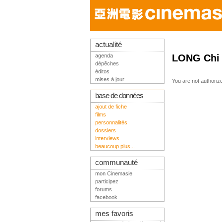
actualité
agenda
LONG Chi
dépêches
éditos
mises à jour
You are not authoriz
base de données
ajout de fiche
films
personnalités
dossiers
interviews
beaucoup plus...
communauté
mon Cinemasie
participez
forums
facebook
mes favoris