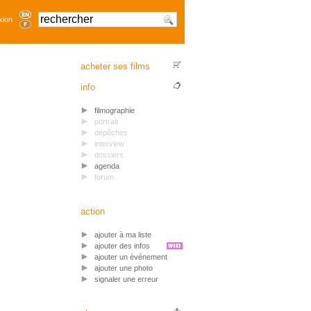
xion
acheter ses films
info
filmographie
portrait
dépêches
interview
dossiers
agenda
forum
action
ajouter à ma liste
ajouter des infos
ajouter un événement
ajouter une photo
signaler une erreur