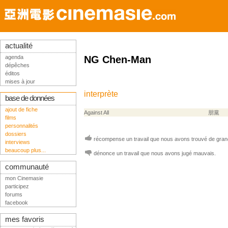
actualité
agenda
NG Chen-Man
dépêches
éditos
mises à jour
interprète
base de données
ajout de fiche
Against All
朋黨
films
personnalités
dossiers
récompense un travail que nous avons trouvé de grand
interviews
beaucoup plus...
dénonce un travail que nous avons jugé mauvais.
communauté
mon Cinemasie
participez
forums
facebook
mes favoris