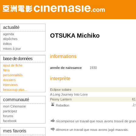
actualité
agenda
OTSUKA Michiko
dépêches
éditos
mises à jour
informations
base de données
ajout de fiche
année de naissance
1930
films
personnalités
interprète
dossiers
interviews
beaucoup plus...
Eclipse solaire
A Long Journey Into Love
communauté
Peony Lantern
牡
上
Rebellion
mon Cinemasie
participez
forums
facebook
récompense un travail que nous avons trouvé de grand
dénonce un travail que nous avons jugé mauvais.
mes favoris