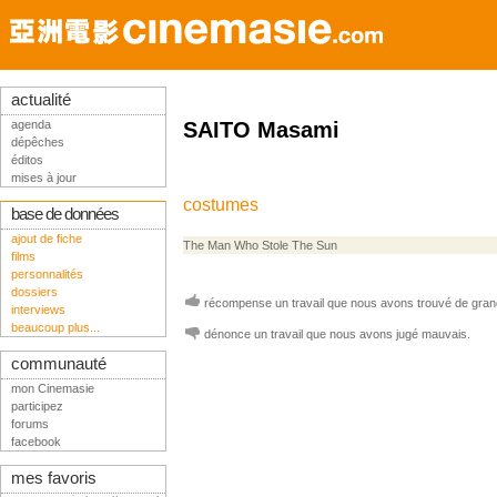
actualité
agenda
SAITO Masami
dépêches
éditos
mises à jour
costumes
base de données
ajout de fiche
The Man Who Stole The Sun
films
personnalités
dossiers
récompense un travail que nous avons trouvé de grand
interviews
beaucoup plus...
dénonce un travail que nous avons jugé mauvais.
communauté
mon Cinemasie
participez
forums
facebook
mes favoris