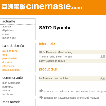
actualité
agenda
SATO Ryoichi
dépêches
éditos
mises à jour
interprète
base de données
ajout de fiche
Girl`s Pleasure: Man Hunting
films
The Man Who Stole The Sun
太陽
personnalités
Lady Caligula in Tokyo
dossiers
interviews
producteur
beaucoup plus...
communauté
Le Tombeau des Lucioles
火垂
mon Cinemasie
participez
forums
récompense un travail que nous avons trouvé de grand
facebook
dénonce un travail que nous avons jugé mauvais.
mes favoris