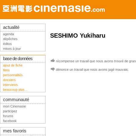
actualité
agenda
SESHIMO Yukiharu
dépêches
éditos
mises à jour
base de données
récompense un travail que nous avons trouvé de grand
ajout de fiche
dénonce un travail que nous avons jugé mauvais.
films
personnalités
dossiers
interviews
beaucoup plus...
communauté
mon Cinemasie
participez
forums
facebook
mes favoris