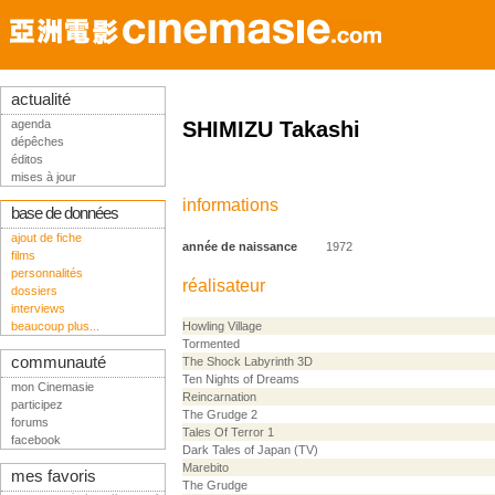
actualité
agenda
SHIMIZU Takashi
dépêches
éditos
mises à jour
informations
base de données
ajout de fiche
année de naissance
1972
films
personnalités
réalisateur
dossiers
interviews
beaucoup plus...
Howling Village
Tormented
communauté
The Shock Labyrinth 3D
Ten Nights of Dreams
mon Cinemasie
Reincarnation
participez
The Grudge 2
forums
Tales Of Terror 1
facebook
Dark Tales of Japan (TV)
Marebito
mes favoris
The Grudge