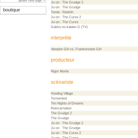
ajouter cette page ->
Ju-on : The Grudge 2
Ju-on : The Grudge
boutique
Tomie : Rebirth
Ju-on : The Curse 2
Ju-on : The Curse
Gakko no kaidan G (TV)
interprète
Vampire Girl vs. Frankenstein Girl
producteur
Rigor Mortis
scénariste
Howling Village
Tormented
Ten Nights of Dreams
Reincarnation
The Grudge 2
The Grudge
Ju-on : The Grudge 2
Ju-on : The Grudge
Ju-on : The Curse 2
Ju-on : The Curse