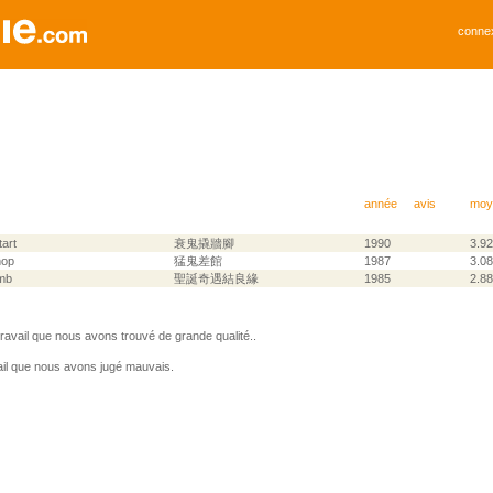
conne
année
avis
moy
tart
衰鬼撬牆腳
1990
3.92
hop
猛鬼差館
1987
3.08
omb
聖誕奇遇結良緣
1985
2.88
avail que nous avons trouvé de grande qualité..
il que nous avons jugé mauvais.