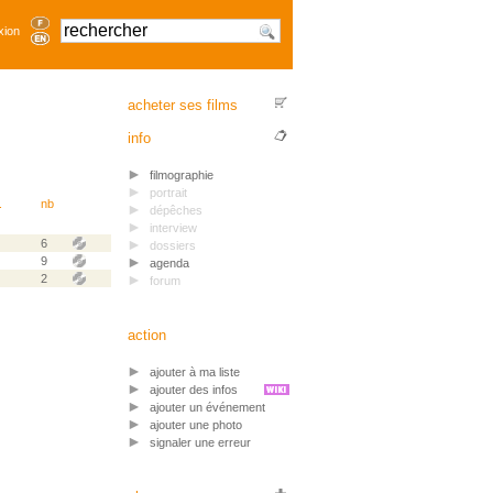
xion
acheter ses films
info
filmographie
portrait
.
nb
dépêches
interview
6
dossiers
9
agenda
2
forum
action
ajouter à ma liste
ajouter des infos
ajouter un événement
ajouter une photo
signaler une erreur