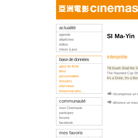
actualité
agenda
SI Ma-Yin
dépêches
éditos
mises à jour
interprète
base de données
ajout de fiche
Till Death Shall We S
films
The Haunted Cop S
personnalités
It's a Drink, It's a B
dossiers
interviews
beaucoup plus...
récompense un tr
communauté
dénonce un trava
mon Cinemasie
participez
forums
facebook
mes favoris