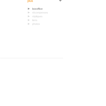
plus
boxoffice
récompenses
répliques
liens
photos