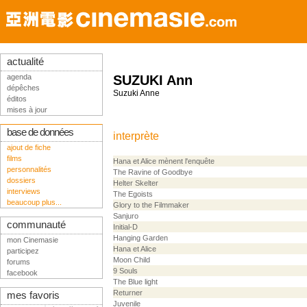
actualité
agenda
SUZUKI Ann
dépêches
Suzuki Anne
éditos
mises à jour
base de données
interprète
ajout de fiche
films
Hana et Alice mènent l'enquête
personnalités
The Ravine of Goodbye
dossiers
Helter Skelter
interviews
The Egoists
beaucoup plus...
Glory to the Filmmaker
Sanjuro
communauté
Initial-D
Hanging Garden
mon Cinemasie
Hana et Alice
participez
Moon Child
forums
9 Souls
facebook
The Blue light
Returner
mes favoris
Juvenile