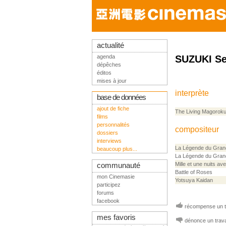
actualité
agenda
SUZUKI Se
dépêches
éditos
mises à jour
interprète
base de données
ajout de fiche
The Living Magorok
films
personnalités
compositeur
dossiers
interviews
La Légende du Gran
beaucoup plus...
La Légende du Gran
Mille et une nuits av
communauté
Battle of Roses
mon Cinemasie
Yotsuya Kaidan
participez
forums
facebook
récompense un tr
mes favoris
dénonce un trava