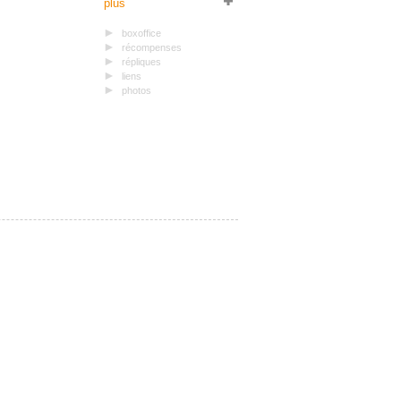
plus
boxoffice
récompenses
répliques
liens
photos