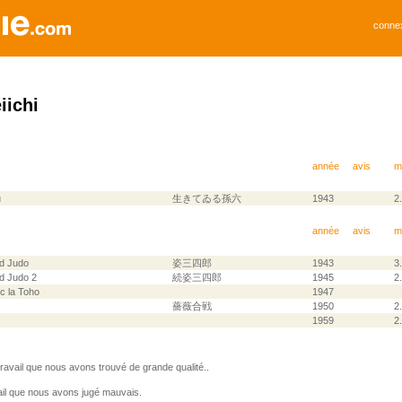
conne
iichi
année
avis
m
u
生きてゐる孫六
1943
2
année
avis
m
d Judo
姿三四郎
1943
3
d Judo 2
続姿三四郎
1945
2
ec la Toho
1947
薔薇合戦
1950
2
1959
2
avail que nous avons trouvé de grande qualité..
il que nous avons jugé mauvais.