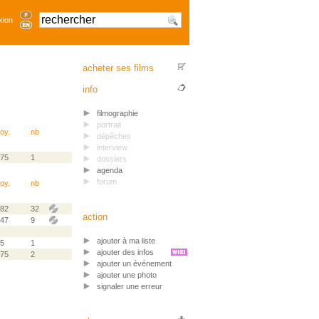
xion
acheter ses films
info
filmographie
portrait
oy.
nb
dépêches
interview
.75
1
dossiers
agenda
forum
oy.
nb
.82
32
action
.47
9
ajouter à ma liste
.5
1
ajouter des infos
.75
2
ajouter un événement
ajouter une photo
signaler une erreur