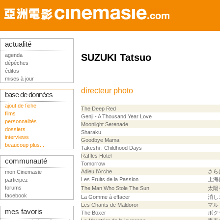
actualité
agenda
SUZUKI Tatsuo
dépêches
éditos
mises à jour
directeur photo
base de données
ajout de fiche
The Deep Red
films
Genji - A Thousand Year Love
personnalités
Moonlight Serenade
dossiers
Sharaku
interviews
Goodbye Mama
beaucoup plus...
Takeshi : Childhood Days
Raffles Hotel
communauté
Tomorrow
Adieu l'Arche
さら
mon Cinemasie
Les Fruits de la Passion
上海
participez
forums
The Man Who Stole The Sun
太陽
facebook
La Gomme à effacer
消し
Les Chants de Maldoror
マル
mes favoris
The Boxer
ボク