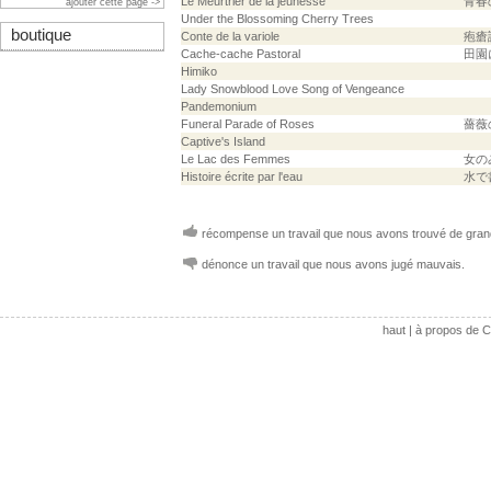
Le Meurtrier de la jeunesse
青春
ajouter cette page ->
Under the Blossoming Cherry Trees
boutique
Conte de la variole
疱瘡
Cache-cache Pastoral
田園
Himiko
Lady Snowblood Love Song of Vengeance
Pandemonium
Funeral Parade of Roses
薔薇
Captive's Island
Le Lac des Femmes
女の
Histoire écrite par l'eau
水で
récompense un travail que nous avons trouvé de grand
dénonce un travail que nous avons jugé mauvais.
haut
|
à propos de C