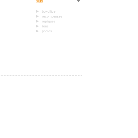
plus
boxoffice
récompenses
répliques
liens
photos