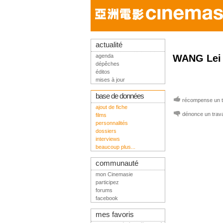
actualité
agenda
WANG Lei
dépêches
éditos
mises à jour
base de données
récompense un tr
ajout de fiche
dénonce un trava
films
personnalités
dossiers
interviews
beaucoup plus...
communauté
mon Cinemasie
participez
forums
facebook
mes favoris