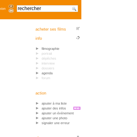
xion
acheter ses films
info
filmographie
portrait
dépêches
interview
dossiers
agenda
forum
action
ajouter à ma liste
ajouter des infos
ajouter un événement
ajouter une photo
signaler une erreur