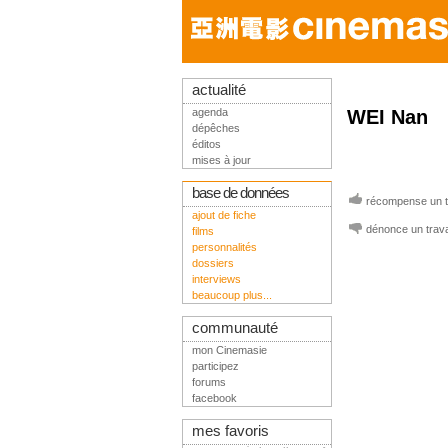
actualité
agenda
WEI Nan
dépêches
éditos
mises à jour
base de données
récompense un tr
ajout de fiche
dénonce un trava
films
personnalités
dossiers
interviews
beaucoup plus...
communauté
mon Cinemasie
participez
forums
facebook
mes favoris