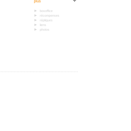
plus
boxoffice
récompenses
répliques
liens
photos