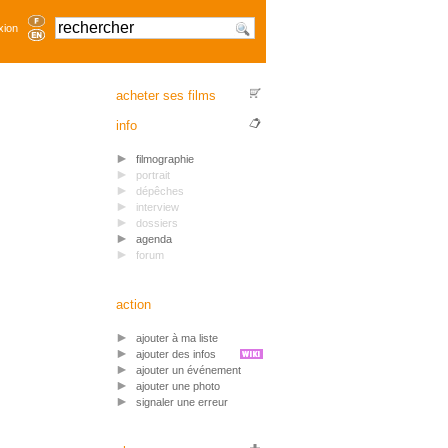
xion
acheter ses films
info
filmographie
portrait
dépêches
interview
dossiers
agenda
forum
action
ajouter à ma liste
ajouter des infos
ajouter un événement
ajouter une photo
signaler une erreur