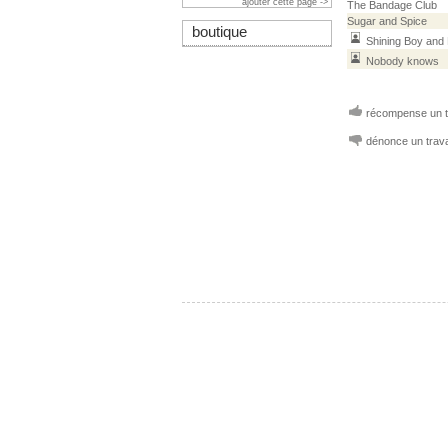
ajouter cette page ->
The Bandage Club
Sugar and Spice
boutique
Shining Boy and 
Nobody knows
récompense un tr
dénonce un trava