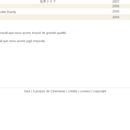
包帯クラブ
2007
2006
2005
Little Randy
2004
avail que nous avons trouvé de grande qualité..
il que nous avons jugé mauvais.
haut
|
à propos de Cinemasie
|
crédits
|
contact
|
copyright