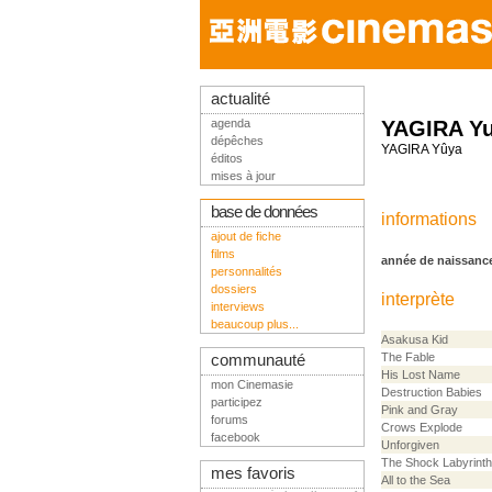
actualité
agenda
YAGIRA Y
dépêches
YAGIRA Yûya
éditos
mises à jour
base de données
informations
ajout de fiche
films
année de naissanc
personnalités
dossiers
interprète
interviews
beaucoup plus...
Asakusa Kid
The Fable
communauté
His Lost Name
mon Cinemasie
Destruction Babies
participez
Pink and Gray
forums
Crows Explode
facebook
Unforgiven
The Shock Labyrint
mes favoris
All to the Sea