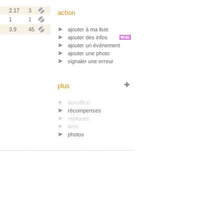
2.17
3
action
1
1
3.9
45
ajouter à ma liste
ajouter des infos
ajouter un événement
ajouter une photo
signaler une erreur
plus
boxoffice
récompenses
répliques
liens
photos