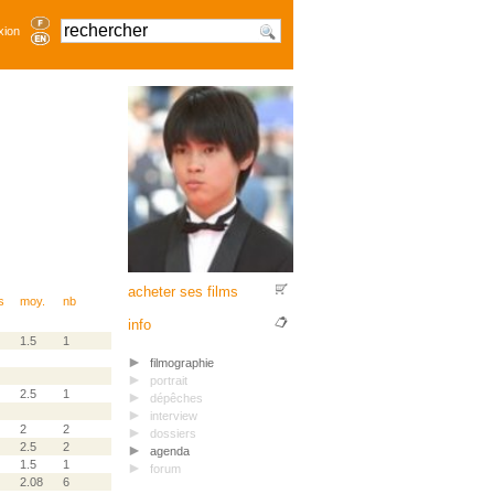
xion
acheter ses films
s
moy.
nb
info
1.5
1
filmographie
portrait
2.5
1
dépêches
interview
2
2
dossiers
2.5
2
agenda
1.5
1
forum
2.08
6