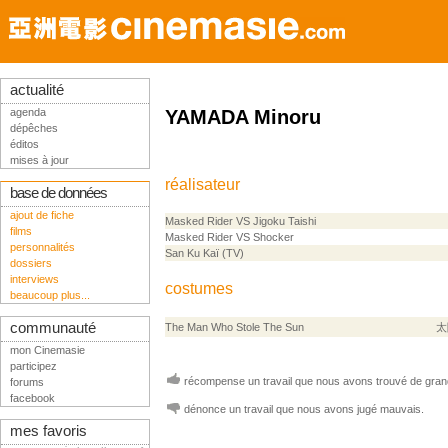
actualité
agenda
YAMADA Minoru
dépêches
éditos
mises à jour
réalisateur
base de données
ajout de fiche
Masked Rider VS Jigoku Taishi
films
Masked Rider VS Shocker
personnalités
San Ku Kaï (TV)
dossiers
interviews
costumes
beaucoup plus...
communauté
The Man Who Stole The Sun
太
mon Cinemasie
participez
récompense un travail que nous avons trouvé de grand
forums
facebook
dénonce un travail que nous avons jugé mauvais.
mes favoris