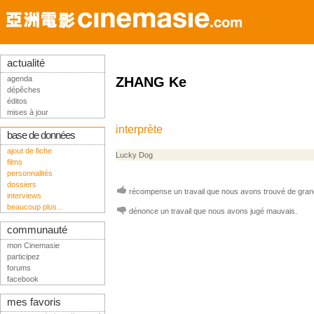
actualité
agenda
ZHANG Ke
dépêches
éditos
mises à jour
interprète
base de données
ajout de fiche
Lucky Dog
films
personnalités
dossiers
récompense un travail que nous avons trouvé de grand
interviews
beaucoup plus...
dénonce un travail que nous avons jugé mauvais.
communauté
mon Cinemasie
participez
forums
facebook
mes favoris