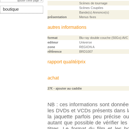
ajouter cette page ->
Scènes de tournage
Scènes Coupées
boutique
Bande(s) Annonce(s)
présentation
Menus fixes
autres informations
format
Blu-ray double couche (50Go) AVC
editeur
Universe
zone
REGION A
référence
BRD1007
rapport qualité/prix
achat
27€
- ajouter au caddie
NB : ces informations sont données 
les DVDs et VCDs présents dans la
la jaquette parfois peu précise o
autant que possible de vérifier le
titres. Le format du film et les 