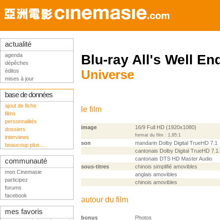
actualité
agenda
Blu-ray All's Well En
dépêches
éditos
Universe
mises à jour
base de données
ajout de fiche
le film
films
personnalités
image
16/9 Full HD (1920x1080)
dossiers
format du film : 1,85:1
interviews
son
mandarin Dolby Digital TrueHD 7.1
beaucoup plus...
cantonais Dolby Digital TrueHD 7.1
cantonais DTS HD Master Audio
communauté
sous-titres
chinois simplifié amovibles
mon Cinemasie
anglais amovibles
participez
chinois amovibles
forums
facebook
autour du film
mes favoris
bonus
Photos