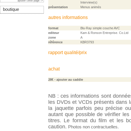
ajouter cette page ->
Interview(s)
présentation
Menus animés
boutique
autres informations
format
Blu-Ray simple couche AVC
editeur
Kam & Ronson Entreprise. Co.Ltd
zone
A
référence
KBR3793
rapport qualité/prix
achat
28€
- ajouter au caddie
NB : ces informations sont données 
les DVDs et VCDs présents dans la
la jaquette parfois peu précise o
autant que possible de vérifier le
titres. Le format du film et les 
caution.
Photos non contractuelles.