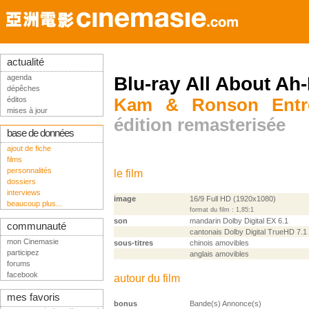
actualité
agenda
Blu-ray All About Ah
dépêches
éditos
Kam & Ronson Entre
mises à jour
édition remasterisée
base de données
ajout de fiche
films
personnalités
le film
dossiers
interviews
image
16/9 Full HD (1920x1080)
beaucoup plus...
format du film : 1,85:1
son
mandarin Dolby Digital EX 6.1
communauté
cantonais Dolby Digital TrueHD 7.1
mon Cinemasie
sous-titres
chinois amovibles
participez
anglais amovibles
forums
facebook
autour du film
mes favoris
bonus
Bande(s) Annonce(s)