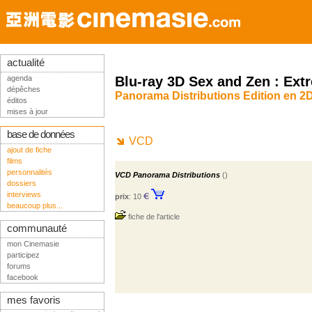
actualité
agenda
Blu-ray 3D Sex and Zen : Ext
dépêches
Panorama Distributions Edition en 2
éditos
mises à jour
base de données
VCD
ajout de fiche
films
personnalités
VCD Panorama Distributions
()
dossiers
interviews
prix
: 10
beaucoup plus...
fiche de l'article
communauté
mon Cinemasie
participez
forums
facebook
mes favoris