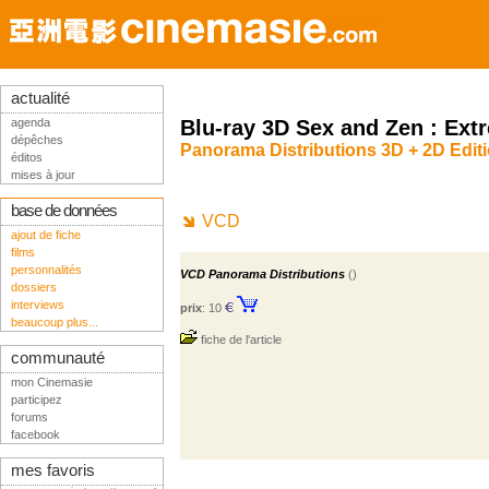
actualité
agenda
Blu-ray 3D Sex and Zen : Ext
dépêches
Panorama Distributions 3D + 2D Edit
éditos
mises à jour
base de données
VCD
ajout de fiche
films
personnalités
VCD Panorama Distributions
()
dossiers
interviews
prix
: 10
beaucoup plus...
fiche de l'article
communauté
mon Cinemasie
participez
forums
facebook
mes favoris