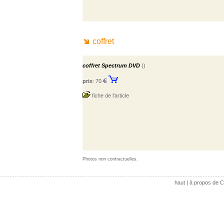
coffret
coffret Spectrum DVD
()
prix
: 70
fiche de l'article
Photos non contractuelles.
haut
|
à propos de C