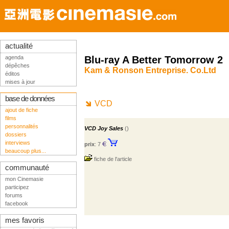
actualité
agenda
Blu-ray A Better Tomorrow 2
dépêches
Kam & Ronson Entreprise. Co.Ltd
éditos
mises à jour
base de données
VCD
ajout de fiche
films
personnalités
VCD Joy Sales
()
dossiers
interviews
prix
: 7
beaucoup plus...
fiche de l'article
communauté
mon Cinemasie
participez
forums
facebook
mes favoris