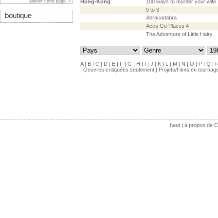
ajouter cette page ->
Hong-Kong
100 ways to murder your wife
9 to 3
boutique
Abracadabra
Aces Go Places 4
The Adventure of Little Hairy
A
|
B
|
C
|
D
|
E
|
F
|
G
|
H
|
I
|
J
|
K
|
L
|
M
|
N
|
O
|
P
|
Q
|
|
Oeuvres critiquées seulement
|
Projets/Films en tournag
haut
|
à propos de C