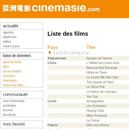
actualité
agenda
Liste des films
dépêches
éditos
mises à jour
Pays
Titre
1
2
3
4
5
6
7
8
9
10
11
12
base de données
Afghanistan
Epopée de l'amour
ajout de fiche
Chine
L' Affaire du Canon Noir
films
Betrayal And Revenge
personnalités
Hibiscus Town
dossiers
La Jeune fille Xiao Xiao
interviews
The Queen of Tibet
beaucoup plus...
Le Vieux Puit
Le Voleur de chevaux
communauté
Yue Yue
mon Cinemasie
Corée
Armageddon
participez
Les Eunuques
forums
Hwang Chini
facebook
Mère Porteuse
Le Ticket
mes favoris
France
Max mon Amour