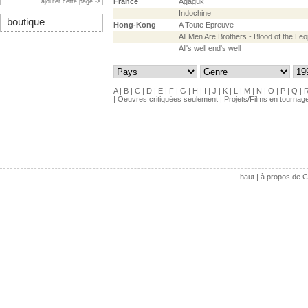
France
Agaguk
ajouter cette page ->
Indochine
boutique
Hong-Kong
A Toute Epreuve
All Men Are Brothers - Blood of the Le
All's well end's well
A
|
B
|
C
|
D
|
E
|
F
|
G
|
H
|
I
|
J
|
K
|
L
|
M
|
N
|
O
|
P
|
Q
|
|
Oeuvres critiquées seulement
|
Projets/Films en tournag
haut
|
à propos de C