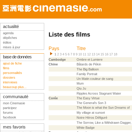
actualité
agenda
Liste des films
dépêches
éditos
mises à jour
Pays
Titre
1
2
3
4
5
6
7
8
9
10
11
12
13
14
15
16
17
18
base de données
Cambodge
Ombre et Lumiere
ajout de fiche
Chine
Bâtards de Pékin
films
The Big Balloon
personnalités
Family Portrait
dossiers
Un Matin couleur de sang
interviews
Mum
beaucoup plus...
Qiu Ju
Ripples Across Stagnant Water
communauté
Corée
The Easy Virtue
The General's Son 3
mon Cinemasie
The Moon is what the Sun Dreams of
participez
forums
My village at sunset
facebook
Notre Héros Défiguré
The Sorrow, Like a Withdrawn Dagger,
mes favoris
White Badge