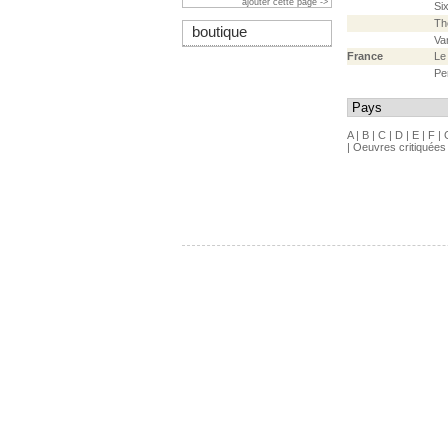
ajouter cette page ->
Si
Th
boutique
Va
France
Le
Pe
A
|
B
|
C
|
D
|
E
|
F
|
|
Oeuvres critiquées