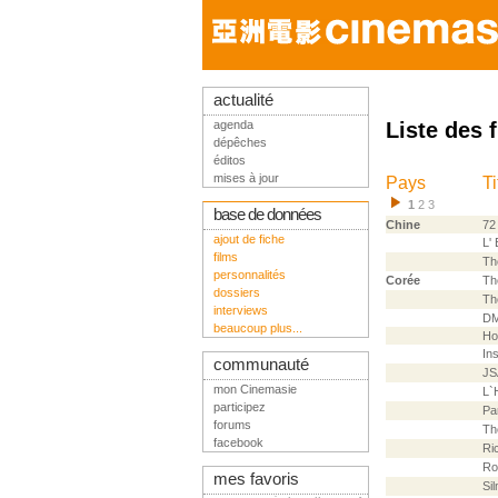
actualité
agenda
Liste des 
dépêches
éditos
mises à jour
Pays
Ti
1
2
3
base de données
Chine
72
ajout de fiche
L'
films
Th
personnalités
Corée
Th
dossiers
Th
interviews
D
beaucoup plus...
Ho
In
communauté
JS
mon Cinemasie
L`
participez
Pa
forums
Th
facebook
Ri
Ro
mes favoris
Si