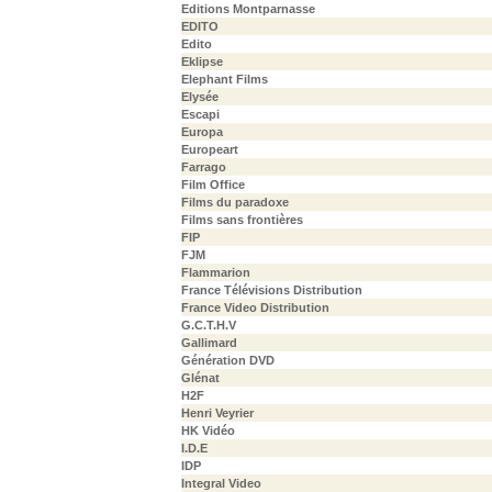
Editions Montparnasse
EDITO
Edito
Eklipse
Elephant Films
Elysée
Escapi
Europa
Europeart
Farrago
Film Office
Films du paradoxe
Films sans frontières
FIP
FJM
Flammarion
France Télévisions Distribution
France Video Distribution
G.C.T.H.V
Gallimard
Génération DVD
Glénat
H2F
Henri Veyrier
HK Vidéo
I.D.E
IDP
Integral Video