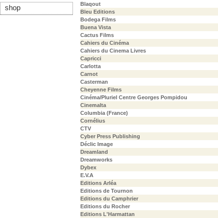
Blaqout
shop
Bleu Editions
Bodega Films
Buena Vista
Cactus Films
Cahiers du Cinéma
Cahiers du Cinema Livres
Capricci
Carlotta
Carnot
Casterman
Cheyenne Films
Cinéma/Pluriel Centre Georges Pompidou
Cinemalta
Columbia (France)
Cornélius
CTV
Cyber Press Publishing
Déclic Image
Dreamland
Dreamworks
Dybex
E.V.A
Editions Arléa
Editions de Tournon
Editions du Camphrier
Editions du Rocher
Editions L'Harmattan