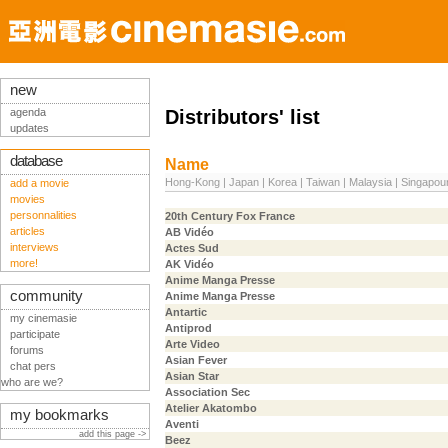
new
agenda
Distributors' list
updates
database
Name
Hong-Kong
|
Japan
|
Korea
|
Taiwan
|
Malaysia
|
Singapou
add a movie
movies
personnalities
20th Century Fox France
articles
AB Vidéo
interviews
Actes Sud
more!
AK Vidéo
Anime Manga Presse
community
Anime Manga Presse
Antartic
my cinemasie
Antiprod
participate
Arte Video
forums
Asian Fever
chat pers
Asian Star
who are we?
Association Sec
Atelier Akatombo
my bookmarks
Aventi
add this page ->
Beez