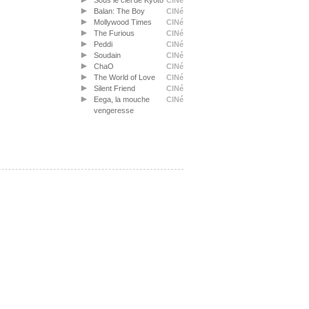
Sous le ciel de Kyoto
CINé
Balan: The Boy
CINé
Mollywood Times
CINé
The Furious
CINé
Peddi
CINé
Soudain
CINé
ChaO
CINé
The World of Love
CINé
Silent Friend
CINé
Eega, la mouche
CINé
vengeresse