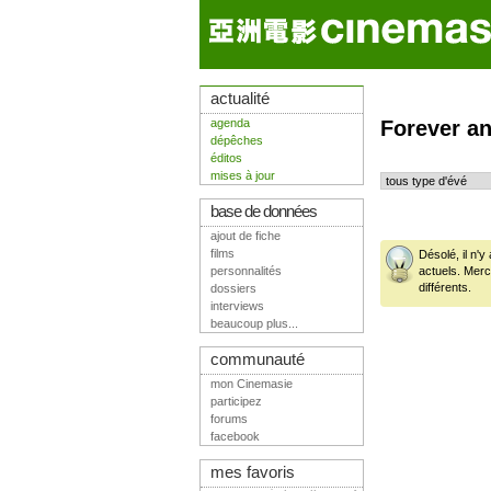
actualité
agenda
Forever a
dépêches
éditos
mises à jour
base de données
ajout de fiche
films
Désolé, il n'
personnalités
actuels. Mer
différents.
dossiers
interviews
beaucoup plus...
communauté
mon Cinemasie
participez
forums
facebook
mes favoris