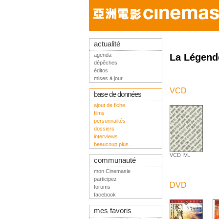
actualité
agenda
La Légend
dépêches
éditos
mises à jour
VCD
base de données
ajout de fiche
films
personnalités
dossiers
interviews
beaucoup plus...
VCD IVL
communauté
mon Cinemasie
participez
DVD
forums
facebook
mes favoris