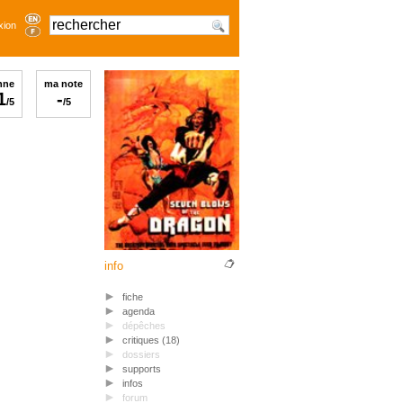
xion
nne
ma note
1
-
/5
/5
info
fiche
agenda
dépêches
critiques (18)
dossiers
supports
infos
forum