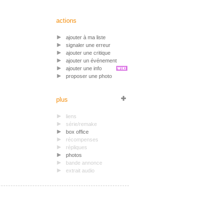
actions
ajouter à ma liste
signaler une erreur
ajouter une critique
ajouter un événement
ajouter une info
proposer une photo
plus
liens
série/remake
box office
récompenses
répliques
photos
bande annonce
extrait audio