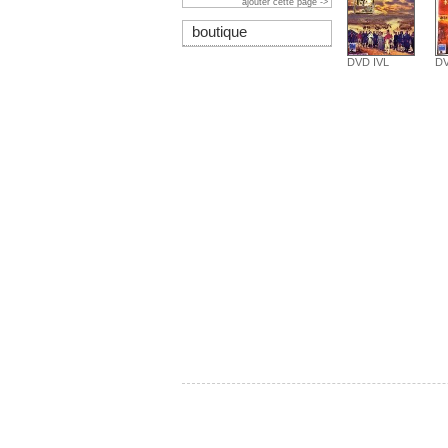
ajouter cette page ->
boutique
DVD IVL
DV