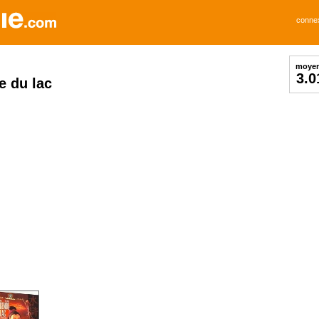
conne
moye
3.0
e du lac