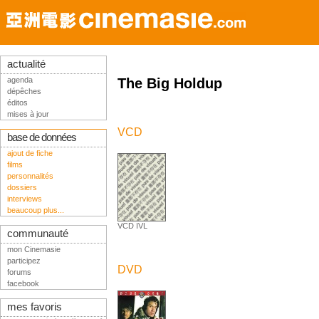
actualité
agenda
The Big Holdup
dépêches
éditos
mises à jour
VCD
base de données
ajout de fiche
films
personnalités
dossiers
interviews
beaucoup plus...
VCD IVL
communauté
mon Cinemasie
participez
DVD
forums
facebook
mes favoris