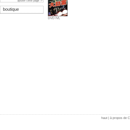
ajouter cette page ->
boutique
DVD IVL
haut
|
à propos de C