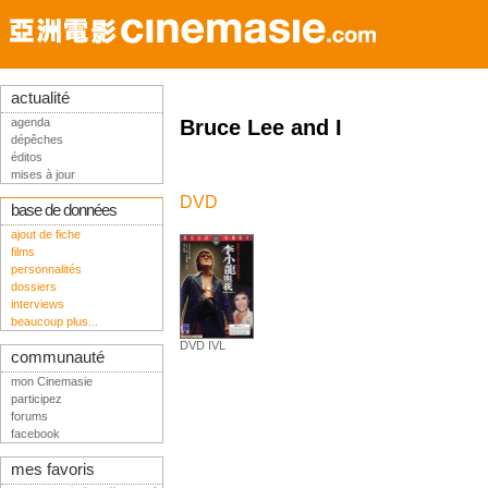
actualité
agenda
Bruce Lee and I
dépêches
éditos
mises à jour
DVD
base de données
ajout de fiche
films
personnalités
dossiers
interviews
beaucoup plus...
DVD IVL
communauté
mon Cinemasie
participez
forums
facebook
mes favoris