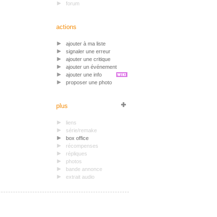
forum
actions
ajouter à ma liste
signaler une erreur
ajouter une critique
ajouter un événement
ajouter une info
proposer une photo
plus
liens
série/remake
box office
récompenses
répliques
photos
bande annonce
extrait audio