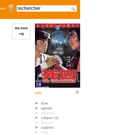
xion
ma note
-
/5
info
fiche
agenda
dépêches
critiques (2)
dossiers
supports
infos