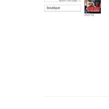
ajouter cette page ->
boutique
DVD IVL