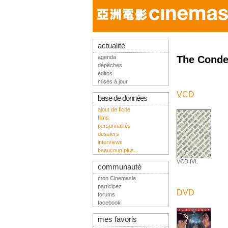
actualité
agenda
The Cond
dépêches
éditos
mises à jour
VCD
base de données
ajout de fiche
films
personnalités
dossiers
interviews
beaucoup plus...
VCD IVL
communauté
mon Cinemasie
participez
DVD
forums
facebook
mes favoris